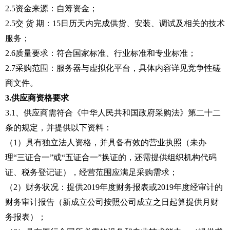
2.5资金来源：自筹资金；
2.5
交
货
期
：
15
日历天内完成供货、安装、调试及相关的技术
服务；
2.6
质量要求
：
符合国家标准、行业标准和专业标准
；
2.7
采购范围
：
服务器与虚拟化平台
，具体内容详见竞争性磋
商文件。
3
.
供应商
资格要求
3.
1、供应商需符合《中华人民共和国政府采购法》第二十二
条的规定，并提供以下资料：
（1）
具有独立法人资格，并具备有效的营业执照（未办
理
“三证合一”或“五证合一”换证的，还需提供组织机构代码
证、税务登记证），经营范围应满足采购需求；
（
2
）财务状况：提供
2019年度财务报表或2019年度经审计的
财务审计报告（新成立公司按照公司成立之日起算
提供月财
务报表
）；