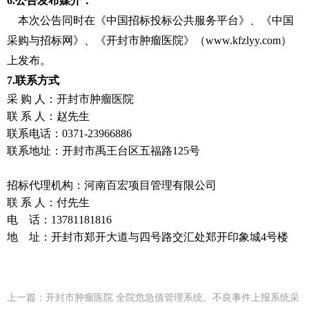
6.
公告发布媒介：
本次公告同时在《
中国招标投标
公共服务平台》
、
《
中国
采购与招标网
》
、
《开封市肿瘤医院》（
www.kfzlyy.com）
上发布。
7.联系方式
采
购
人：开封市肿瘤医院
联
系
人：赵先生
联系电话：
0371-23966886
联系地址：开封市禹王台区五福路
125号
招标代理机构：河南百宏项目管理有限公司
联
系
人：
付先生
电
话：
13781181816
地
址：开封市郑开大道与四号路交汇处郑开印象城
4号楼
上一篇：
开封市肿瘤医院 ​全院危急值管理系统、不良事件上报系统采