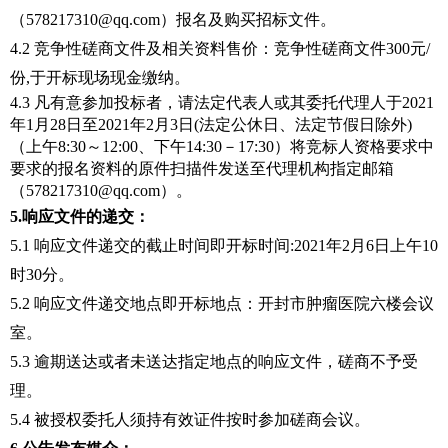
（578217310@qq.com）报名及购买招标文件。
4.2 竞争性磋商文件及相关资料售价：竞争性磋商文件300元/
份,于开标现场现金缴纳。
4.3 凡有意参加投标者，请法定代表人或其委托代理人于2021
年
1
月
2
8
日至
202
1
年
2
月
3
日
(法定公休日、法定节假日除外)
（上午8:30～12:00、下午14:30－17:30）将竞标人资格要求中
要求的报名资料的原件扫描件发送至代理机构指定邮箱
（578217310@qq.com）。
5.响应文件的递交：
5.1
响应文件
递交的截止时间即开标时间:
202
1
年
2
月
6
日
上午
10
时
30
分。
5.2
响应文件
递交地点即开标地点：
开封市肿瘤医院六楼会议
室
。
5.3 逾期送达或者未送达指定地点的
响应文件
，
磋商
不予受
理。
5.4
被授权委托人须持有效证件按时参加
磋商
会议。