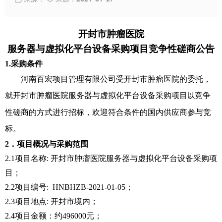
开封市肿瘤医院
服务器与虚拟化平台设备
采购
项目
竞争性磋商公告
1.
采购
条件
河南百宏项目管理有限公司
受
开封市肿瘤医院
的委托，
就
开封市肿瘤医院
服务器与虚拟化平台设备
采购
项目
竞争
以
性磋商的方式进行招标，欢迎符合条件的国内供应商参与竞
标。
2．项目概况与
采购
范围
2.1项目名称
:
开封市肿瘤医院
服务器与虚拟化平台设备
采购
项
目；
2.2项目编号
:
HN
BHZB
-202
1
-
01
-
05
；
2.3项目地点: 开封市
境内；
2.4项目金额：
约
496000
元；