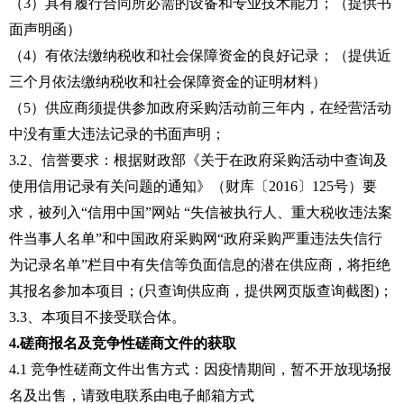
（
3
）具有履行合同所必需的设备和
专
业技术能力
；
（提供
书
面声明函
）
（
4
）有依法缴纳税收和社会保障资金的良好记录
；（提供近
三个月依法缴纳
税收
和
社会保障资金
的证明材料）
（
5
）供应商
须提供
参加政府采购活动前三年内，在经营活动
中没有重大违法记录的书面声明；
3.
2、
信誉要求：
根据财政部《关于在政府采购活动中查询及
使用信用记录有关问题的通知》（财库〔
2016〕125号）要
求，被列入“信用中国”网站 “失信被执行人、重大税收违法案
件当事人名单”和中国政府采购网“政府采购严重违法失信行
为记录名单”栏目中有失信等负面信息的潜在供应商，将拒绝
其报名参加本项目；(只查询供应商，提供网页版查询截图)；
3.
3、本项目不接受联合体。
4
.磋商
报名及
竞争性磋商文件
的获取
4.1 竞争性磋商文件出售方式：因疫情期间，暂不开放现场报
名及出售，请致电联系由电子邮箱方式