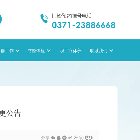
门诊预约挂号电话

0371-23886668
党群工作

防癌体检

职工疗休养
联系我们

更公告
分享






