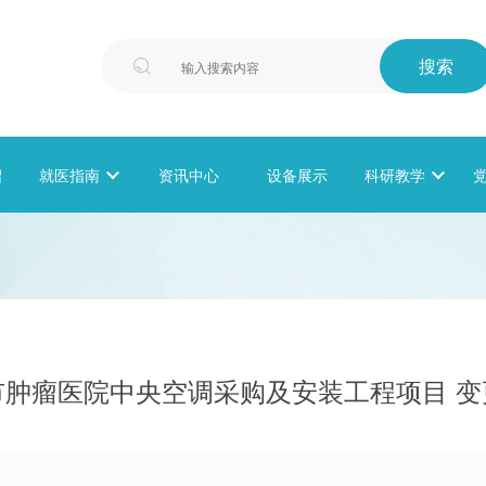
搜索

绍
就医指南

资讯中心
设备展示
科研教学

市肿瘤医院中央空调采购及安装工程项目 变