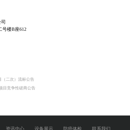
公司
二号楼
B
座
612
目（二次）流标公告
项目竞争性磋商公告
资讯中心
设备展示
防癌体检
联系我们