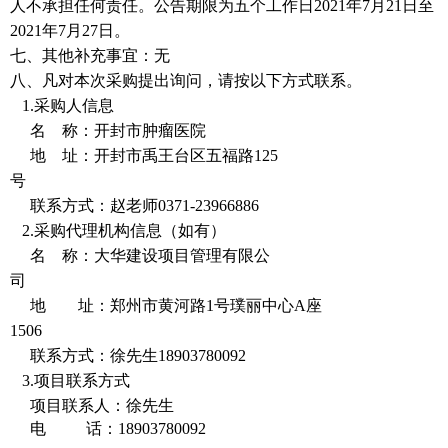
人不承担任何责任。公告期限为五个工作日
2021年7月21日至
2021年7月27日。
七、其他补充事宜
：无
八、凡对本次采购提出询问，请按以下方式联系。
1.采购人信息
名
称：
开封市肿瘤医院
地
址：
开封市禹王台区五福路
125
号
联系方式：
赵老师
0371-23966886
2.采购代理机构信息（如有）
名
称：
大华建设项目管理有限公
司
地 址：
郑州市黄河路
1号璞丽中心A座
1506
联系方式：徐先生
18
903780092
3.项目联系方式
项目联系人：徐先生
电
话：
18
903780092