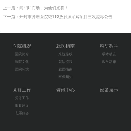
上一篇：
闻“汛”而动，为他们点赞！
下一篇：
开封市肿瘤医院铱192放射源采购项目三次流标公告
医院概况
就医指南
科研教学
医院简介
来院路线
学术动态
医院文化
就诊流程
教学动态
医院环境
就医指南
医保须知
党群工作
资讯中心
设备展示
党务工作
廉政建设
志愿服务