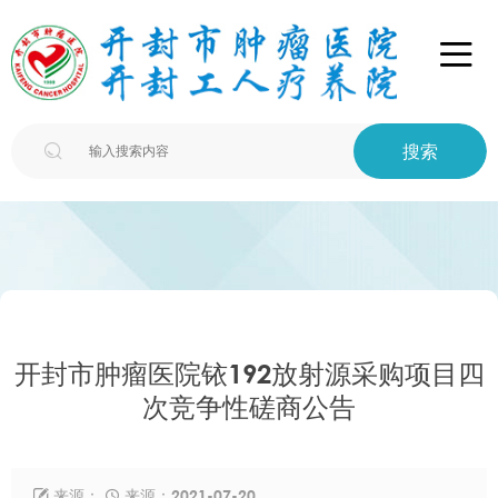

搜索

开封市肿瘤医院铱192放射源采购项目四
次竞争性磋商公告
来源：
来源：2021-07-20

