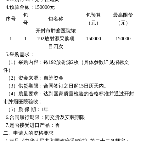
4.预算金额：150000元
包
包预算
最高限价
序号
包名称
号
（元）
（元）
开封市肿瘤医院铱
1
1
192放射源采购项
150000
150000
目四次
5.采购需求：
（
1）采购内容：铱192放射源2枚（具体参数详见招标文
件）
（
2）资金来源：自筹资金
（
3）供货期限：合同签订之日起15日历天内。
（
4）质量要求：达到国家质量检验的合格标准并通过开封
市肿瘤医院验收；
（
5）质 保 期：1年
6.合同履行期限：同交货及安装期限
7.是否接受进口产品：否
二、申请人的资格要求：
1.满足《中华人民共和国政府采购法》第二十二条规定；