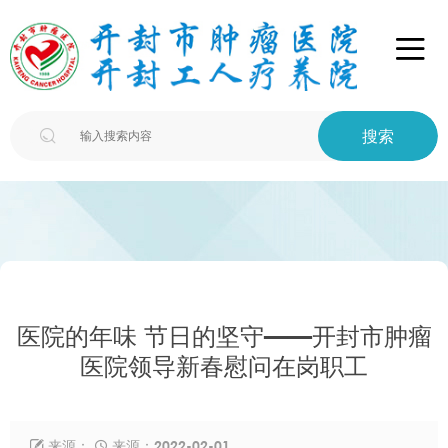

搜索

医院的年味 节日的坚守——开封市肿瘤
医院领导新春慰问在岗职工
来源：
来源：2022-02-01

