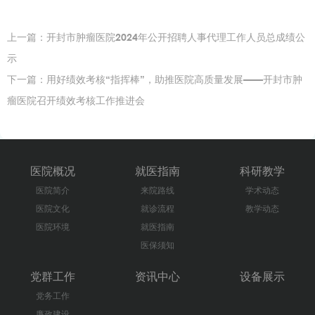
上一篇：
开封市肿瘤医院2024年公开招聘人事代理工作人员总成绩公
示
下一篇：
用好绩效考核“指挥棒”，助推医院高质量发展——开封市肿
瘤医院召开绩效考核工作推进会
医院概况
就医指南
科研教学
医院简介
来院路线
学术动态
医院文化
就诊流程
教学动态
医院环境
就医指南
医保须知
党群工作
资讯中心
设备展示
党务工作
廉政建设