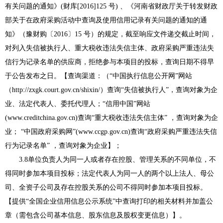
有关问题的通知》
(财库[2016]125 号) 、《河南省财政厅关于转发财政
部关于在政府采购活动中查询及使用信用记录有关问题的通知的通
知》（豫财购〔2016〕15 号）的规定，截至响应文件递交截止时间，
对列入失信被执行人、重大税收违法失信主体、政府采购严重违法失
信行为记录名单的供应商，拒绝参与本项目的投标，查询日期不得早
于公告发布之日。【查询渠道：（“中国执行信息公开网”网站
（http://zxgk.court.gov.cn/shixin/）查询“失信被执行人”，查询对象为企
业、法定代表人、委托代理人；“信用中国”网站
(www.creditchina.gov.cn)查询“重大税收违法失信主体” ，查询对象为企
业； “中国政府采购网”(www.ccgp.gov.cn)查询“政府采购严重违法失信
行为记录名单” ，查询对象为企业】；
3.
8
单位负责人为同一人或者存在控股、管理关系的不同单位，不
得同时参加本项目投标；法定代表人为同一人的两个以上法人、母公
司、全资子公司及存在控股关系的公司不得同时参加本项目投标。
【提供
“全国企业信用信息公示系统”中查询打印的相关材料并加盖公
章（需包含公司基本信息、股东信息及股权变更信息）】。