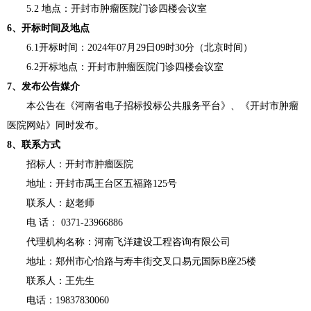
5.2 地点：开封市肿瘤医院门诊
四
楼会议室
6、开标时间及地点
6.1开标时间：202
4
年
07
月
29
日
09时30分（北京时间）
6.2开标地点：
开封市肿瘤医院门诊
四
楼会议室
7、发布公告媒介
本公告在
《河南省电子招标投标公共服务平台》、《开封市肿瘤
医院网站》
同时发布。
8、联系方式
招标人：开封市肿瘤医院
地址：开封市禹王台区五福路
125号
联系人：赵老师
电
话：
0371-23966886
代理机构名称：河南飞洋建设工程咨询有限公司
地址：郑州市心怡路与寿丰街交叉口易元国际
B座25楼
联系人：
王先生
电话：
19837830060