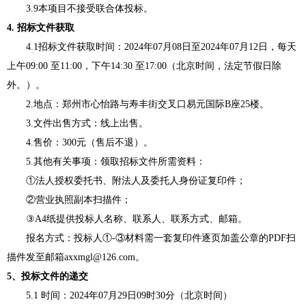
3.
9
本项目不接受联合体投标。
4.
招标文件获取
4.1招标文件获取时间：202
4
年
07
月
08
日至
202
4
年
07
月
12
日，每天
上午
09:00 至11:00，下午14:30 至17:00（北京时间，法定节假日除
外。）。
2.地点：郑州市心怡路与寿丰街交叉口易元国际B座25楼。
3.文件出售方式：线上出售。
4.售价：
3
00元（售后不退）。
5.其他有关事项：领取
招标
文件所需资料：
①法人授权委托书、附法人及委托人身份证复印件；
②营业执照副本扫描件；
③A4纸提供投标人名称、联系人、联系方式、邮箱。
报名方式：
投标人
①-③材料需一套复印件逐页加盖公章的PDF扫
描件发至邮箱axxmgl@126.com。
5、
投标文件的递交
5.1
时间：
202
4
年
07
月
29
日
09时30分（北京时间）