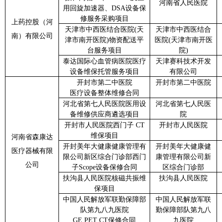
河南省人民医院
用回旋加速器、DSA设备保
修服务采购项目
上药控股（河
天津市中西医结合医院
(天
天津市中西医结合
南）有限公司
津市南开医院)物资配送平
医院
(天津市南开医
台服务项目
院)
泰
达国际心血管病医院医疗
天津赛科技术开发
设备维保托管服务项目
有限公司
开封市第二中医院
开封市第二中医院
医疗设备整体维修合同
河北省第七人民医院医用设
河北省第七人民医
备维修供应商遴选项目
院
开封市人民医院西门子
CT
开封市人民医院
维保项目
河南省森康达
开封美年大健康健康管理有
开封美年大健康健
医疗器械有限
限公司新区综合门诊部西门
康管理有限公司新
公司
子
Scope设备保修合同
区综合门诊部
扶沟县人民医院核磁共振维
扶沟县人民医院
保项目
中国人民解放军联勤保障部
中国人民解放军联
队第九八九医院
勤保障部队第九八
GE PET CT保修合同
九医院