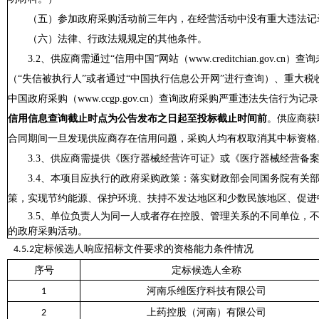
（五）参加政府采购活动前三年内，在经营活动中没有重大违法记
（六）法律、行政法规规定的其他条件。
3.2、
供应商需通过
“信用中国”网站（www.creditchian.gov.c
（“失信被执行人”或者通过“中国执行信息公开网”进行查询）、重大
中国政府采购（www.ccgp.gov.cn）查询政府采购严重违法失信行为
信用信息查询截止时点为公告发布之日起至投标截止时间前
。供应商获
合同期间一旦发现供应商存在信用问题，采购人均有权取消其中标资格
3.3、
供应商需提供《医疗器械经营许可证》或《医疗器械经营备
3.4、
本项目应执行的政府采购政策：落实财政部会同国务院有关
策，实现节约能源、保护环境、扶持不发达地区和少数民族地区、促进
3.5、单位负责人为同一人或者存在控股、管理关系的不同单位，
的政府采购活动。
定标候选人响应招标文件要求的资格能力条件情况
4.5.2
序号
定标候选人全称
河南乐维医疗科技有限公司
1
上药控股（河南）有限公司
2