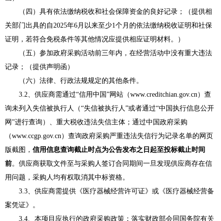
（四）
具有依法缴纳税收和社会保障资金的良好记录；（
提供相
关部门出具的自
20
2
5
年
6
月以来至少
1
个月的依法缴纳税收证明和社保
证明，若符合免税条件等其他情况应提供相应证明材料。
）
（五）参加政府采购活动前三年内，在经营活动中没有重大违法
记录；（
提供声明函
）
（六）法律、行政法规规定的其他条件。
3.2、
供应商需通过
“信用中国”网站（www.creditchian.gov.cn）查
询未列入失信被执行人（“失信被执行人”或者通过“中国执行信息公开
网”进行查询）、重大税收违法失信主体；通过中国政府采购
（www.ccgp.gov.cn）查询政府采购严重违法失信行为记录名单的网页
版截图，
信用信息查询截止时点为公告发布之日起至投标截止时间
前
。供应商获取文件至与采购人签订合同期间一旦发现供应商存在信
用问题，采购人均有权取消其中标资格。
3.3、
供应商需提供《医疗器械经营许可证》或《医疗器械经营备
案凭证》。
3.4、
本项目应执行的政府采购政策：落实财政部会同国务院有关