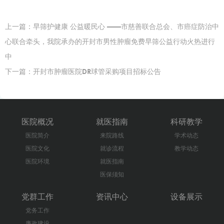
上一篇：
早筛护健康 公益暖民心 ——市慈善联合总会、市癌症防治中
心联合牵头，我院承办的开封市男性肿瘤免费早筛公益行动火热进行
中
下一篇：
开封市肿瘤医院DR球管采购项目招标公告
医院概况
就医指南
科研教学
医院简介
来院路线
学术动态
医院文化
就诊流程
教学动态
医院环境
就医指南
医保须知
党群工作
资讯中心
设备展示
党务工作
廉政建设