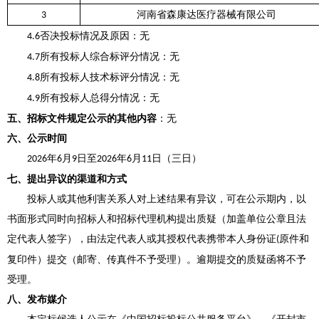
河南省森康达医疗器械有限公司
3
否决投标情况及原因：无
4.6
所有投标人综合标评分情况：无
4.7
所有投标人技术标评分情况：无
4.8
所有投标人总得分情况：无
4.9
五、招标文件规定公示的其他内容
：无
六、公示时间
年
月
日至
年
月
日（三日）
2026
6
9
2026
6
11
七、提出异议的渠道和方式
投标人或其他利害关系人对上述结果有异议，可在公示期内，以
书面形式同时向招标人和招标代理机构提出质疑（加盖单位公章且法
定代表人签字），由法定代表人或其授权代表携带本人身份证
原件和
(
复印件）提交（邮寄、传真件不予受理）。逾期提交的质疑函将不予
受理。
八、发布媒介