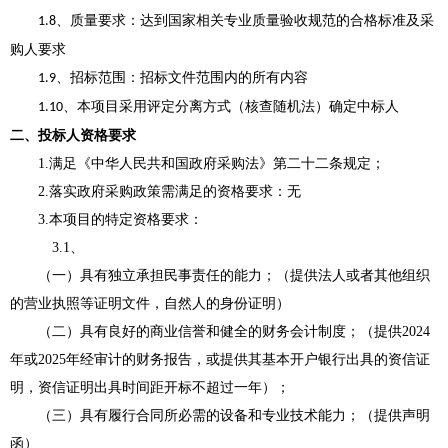
、质量要求：达到国家相关专业质量验收规范的合格标准及采
1.8
购人要求
、招标范围：招标文件范围内的所有内容
1.9
、本项目采用评定分离方式（核查
随机法）确定中标人
1.10
二、投标人资格要求
1.满足《中华人民共和国政府采购法》第二十二条规定；
2.落实政府采购政策需满足的资格要求：
无
3.本项目的特定资格要求：
3
.1、
（一）具有独立承担民事责任的能力；
（提供法人或者其他组织
的营业执照等证明文件，自然人的身份证明）
（二）具有良好的商业信誉和健全的财务会计制度；
（
提供
2024
年或2025年
经审计的财务报告，
或
提供其基本开户银行出具的资信证
明，资信证明出具时间距开标不超过一年
）
；
（三）具有履行合同所必需的设备和专业技术能力
；
（
提供声明
函
）