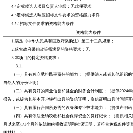
定标候选人项目负责人业绩：无此项要求
4.4
定标候选人响应招标文件要求的资格能力条件
4.5
招标文件要
求的资格能力条件
4.5.1
资格能力条件
1.满足《中华人民共和国政府采购法》第二十二条规定；
2.落实政府采购政策需满足的资格要求：
无
3.本项目的特定资格要求：
3
.1、
（一）具有独立承担民事责任的能力；
（提供法人或者其他组织的
自然人的身份证明）
（二）具有良好的商业信誉和健全的财务会计制度；
（
提供
2024年
报告，
或
提供其基本开户银行出具的资信证明，资信证明出具时间距开
（三）具有履行合同所必需的设备和专业技术能力
；
（
提供声明函
（四）具有依法缴纳税收和社会保障资金的良好记录；（
提供相关
月以来至少
1
个月的依法缴纳税收证明和社保证明，若符合免税条件等
明材料。
）