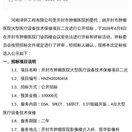
河南泽怀工程有限公司受开封市肿瘤医院的委托，就开封市肿瘤
医院大型医疗设备技术保修项目二次进行公开招标，于
年
月
日
2026
6
8
在开封市肿瘤医院门诊四楼会议室依法进行开标和评标活动。评标委
员会按照招标文件规定进行了评审，经招标人确认，现将本次定标候
选人公示如下：
一、招标项目说明
、项目名称：开封市肿瘤医院大型医疗设备技术保修项目二次
1.1
、项目编号：
1.2
HNZH20260416
、招标方式：公开招标
1.3
、预算金额：
元
1.4
370000
、服务内容：
、
、
排
、
核磁共振，
台大型
1.5
DSA
SPECT
16
CT
1.5T
4
医疗设备技术保修
、服务期限：二年
1.6
、服务地点：开封市肿瘤医院影像楼介入科、医学影像科
1.7