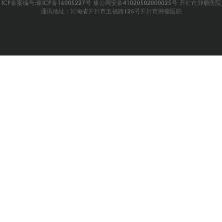
ICP备案编号:豫ICP备16005227号
豫公网安备41020502000025号
开封市肿瘤医院
通讯地址：河南省开封市五福路125号开封市肿瘤医院