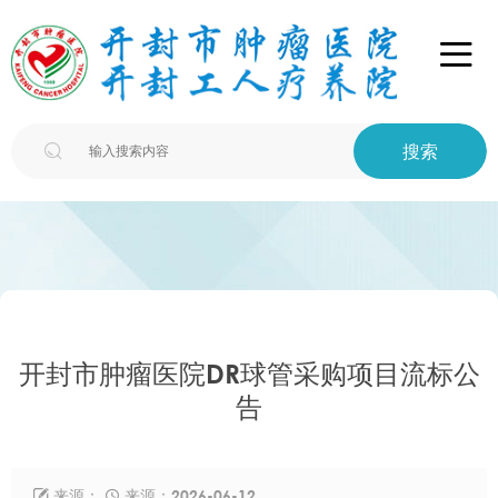

搜索

开封市肿瘤医院DR球管采购项目流标公
告
来源：
来源：2026-06-12

