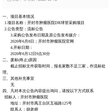
一、项目基本情况
1
.项目名称：
开封市肿瘤医院
DR球管采购项目
2
.公告类型：流标公告
3
.采购公告发布日期及原公告发布媒介：
2
026
年
6月8日；开封市肿瘤医院官网
4
.开标日期：
2
026
年
6月1
2
日
9点3
0
分
二、废标
(终止)原因
截止招标文件获取时间，报名家数不足三家，作流标处
理。
三、其他补充事宜
无
四、凡对本次公告内容提出询问，请按以下方式联系
招标人：开封市肿瘤医院
地址：开封市禹王台区五福路
125号
联系人：胡老师