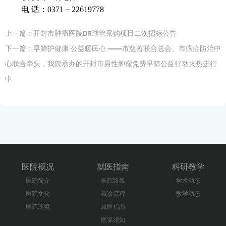
电
话：
0371－
22619778
上一篇：
开封市肿瘤医院DR球管采购项目二次招标公告
下一篇：
早筛护健康 公益暖民心 ——市慈善联合总会、市癌症防治中
心联合牵头，我院承办的开封市男性肿瘤免费早筛公益行动火热进行
中
医院概况
就医指南
科研教学
医院简介
来院路线
学术动态
医院文化
就诊流程
教学动态
医院环境
就医指南
医保须知