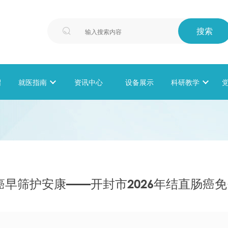
搜索

绍
就医指南

资讯中心
设备展示
科研教学

癌早筛护安康——开封市2026年结直肠癌