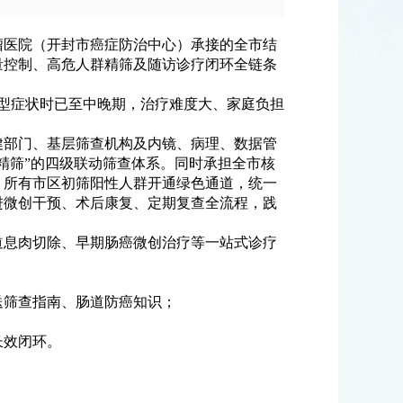
瘤医院（开封市癌症防治中心）承接的全市结
量控制、高危人群精筛及随访诊疗闭环全链条
典型症状时已至中晚期，治疗难度大、家庭负担
健部门、基层筛查机构及内镜、病理、数据管
精筛”的四级联动筛查体系。同时承担全市核
；所有市区初筛阳性人群开通绿色通道，统一
进微创干预、术后康复、定期复查全流程，践
道息肉切除、早期肠癌微创治疗等一站式诊疗
送筛查指南、肠道防癌知识；
长效闭环。