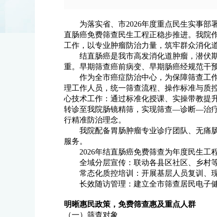
为落实省、市2026年度重点民生实事
直肠癌免费筛查民生工程正稳步推进。我院
工作，以专业肿瘤防治力量，筑牢群众消化
结直肠癌是我市高发消化道肿瘤，潜伏期
重。早期筛查癌前病变、早期肠癌经规范干
作为全市癌症防治中心，为保障筛查工
理工作人员，统一筛查流程、操作标准与质控
心技术工作：通过标准化授课、实操带教提
转诊至我院肠镜精筛，实现筛查—诊断—治
行精准防治理念。
我院配备胃肠肿瘤专业诊疗团队、无痛
服务。
2026年结直肠癌免费筛查为年度民生
全域分层宣传：联动各县区社区、乡村
常态化质控培训：开展基层人员复训、
长效随访管理：建立全市筛查居民电子
明晰惠民政策，免费筛查惠及重点人群
（一）筛查对象