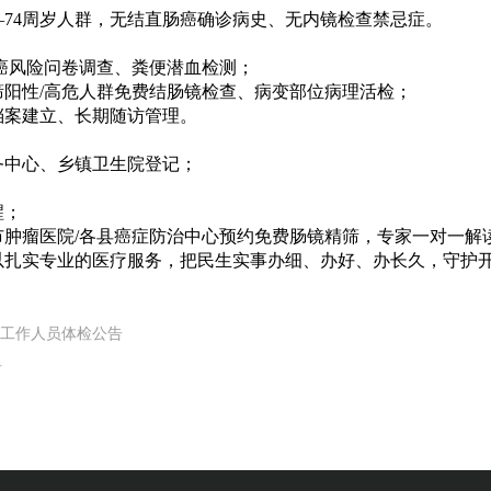
—74周岁人群，无结直肠癌确诊病史、无内镜检查禁忌症。
癌风险问卷调查、粪便潜血检测；
阳性/高危人群免费结肠镜检查、病变部位病理活检；
档案建立、长期随访管理。
务中心、乡镇卫生院登记；
醒；
市肿瘤医院/各县癌症防治中心预约免费肠镜精筛，专家一对一解
以扎实专业的医疗服务，把民生实事办细、办好、办长久，守护
理工作人员体检公告
告