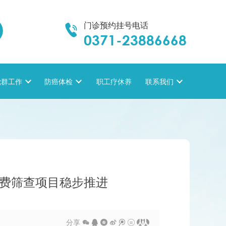
门诊预约挂号电话

0371-23886668
党群工作

防癌体检

职工疗休养
联系我们

免费筛查项目稳步推进
分享






