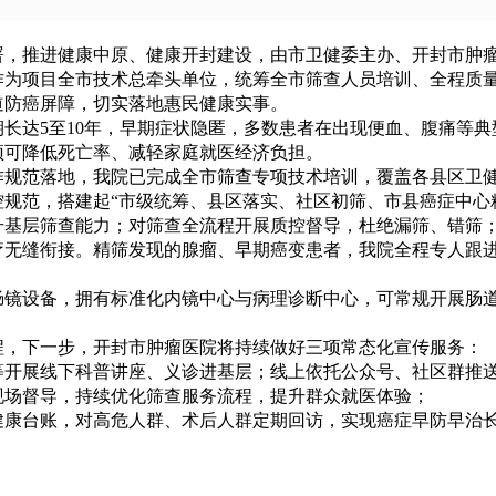
部署，推进健康中原、健康开封建设，由市卫健委主办、开封市肿
作为项目全市技术总牵头单位，统筹全市筛查人员培训、全程质
道防癌屏障，切实落地惠民健康实事。
长达5至10年，早期症状隐匿，多数患者在出现便血、腹痛等
预可降低死亡率、减轻家庭就医经济负担。
作规范落地，我院已完成全市筛查专项技术培训，覆盖各县区卫
规范，搭建起“市级统筹、县区落实、社区初筛、市县癌症中心
升基层筛查能力；对筛查全流程开展质控督导，杜绝漏筛、错筛
疗无缝衔接。精筛发现的腺瘤、早期癌变患者，我院全程专人跟
肠镜设备，拥有标准化内镜中心与病理诊断中心，可常规开展肠
工程，下一步，开封市肿瘤医院将持续做好三项常态化宣传服务：
等开展线下科普讲座、义诊进基层；线上依托公众号、社区群推
现场督导，持续优化筛查服务流程，提升群众就医体验；
健康台账，对高危人群、术后人群定期回访，实现癌症早防早治