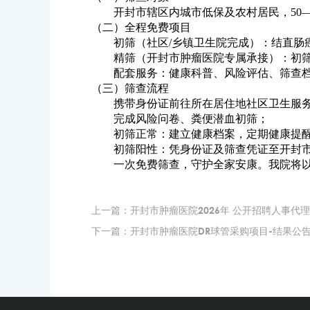
开封市辖区内城市低保及农村居民，50
（二）全程免费项目
初筛（社区/乡镇卫生院完成）：结直肠
精筛（开封市肿瘤医院专属承接）：初筛
配套服务：健康科普、风险评估、筛查
（三）筛查流程
携带身份证前往所在居住地社区卫生服
完成风险问卷、粪便潜血初筛；
初筛正常：建立健康档案，定期健康提
初筛阳性：凭身份证及筛查凭证至开封
一次免费筛查，守护全家安康。我院将
上一篇：
开封市肿瘤医院2026年 公开招聘人事代
下一篇：
开封市肿瘤医院DR球管采购项目-结果公