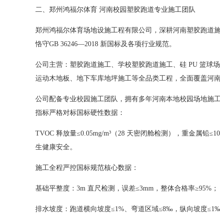
二、郑州鸿福尔体育 河南校园塑胶跑道专业施工团队
郑州鸿福尔体育场地设施工程有限公司，深耕河南塑胶跑道
恪守GB 36246—2018 新国标及各项行业规范。
公司主营：塑胶跑道施工、学校塑胶跑道施工、硅 PU 篮球
运动木地板、地下车库地坪施工等全品类工程，全面覆盖河
公司配备专业校园施工团队，拥有多年河南本地校园场地施工
指标严格对标国标硬性数据：
TVOC 释放量≤0.05mg/m³（28 天密闭舱检测），重金属铅
生健康安全。
施工全程严控国标规范核心数据：
基础平整度：3m 直尺检测，误差≤3mm，整体合格率≥95%；
排水坡度：跑道横向坡度≤1%、弯道区域≤8‰，纵向坡度≤