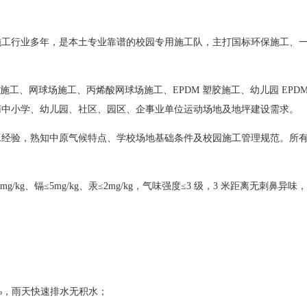
施工行业多年，是本土专业靠谱的校园专用施工队，主打国标环保施工、
场施工、网球场施工、丙烯酸网球场施工、EPDM 塑胶施工、幼儿园 EP
南中小学、幼儿园、社区、园区、企事业单位运动场地及地坪建设需求。
经验，熟知中原气候特点、学校场地基础条件及校园施工管理规范。所有
≤10mg/kg、镉≤5mg/kg、汞≤2mg/kg，气味强度≤3 级，3 米距离无
1‰，雨天快速排水无积水；