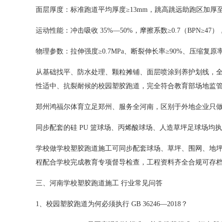
面层厚度：标准跑道平均厚度≥13mm，跳高跳远助跑区加厚至
运动性能：冲击吸收 35%—50%，摩擦系数≥0.7（BPN≥
物理参数：拉伸强度≥0.7MPa、断裂伸长率≥90%、压缩复
从基础找平、防水处理、颗粒摊铺、面层喷涂到养护划线，
性适中、抗裂耐候的校园塑胶跑道，完全符合教育部场地监
郑州鸿福尔体育立足郑州、服务全河南，区别于外地企业只
同步配套的硅 PU 篮球场、丙烯酸球场、人造草坪足球场均执行
学校做学校塑胶跑道施工可同步配套球场、草坪、围网、地
程配合学校完成教育专项督导检查，工程资料齐全合规可存
三、河南学校塑胶跑道施工 行业常见问答
1、校园塑胶跑道为何必须执行 GB 36246—2018？