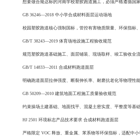
想要做合规达标的河南学校塑胶跑道施工，必须严格遵循国
GB 36246—2018 中小学合成材料面层运动场地
校园塑胶跑道核心强制国标，管控有害物质限量、环保指标
GB/T 38243—2019 体育场地设施工程验收规范
规范塑胶跑道基础施工、面层铺装、现场取样、竣工验收全
GB/T 14833—2011 合成材料跑道面层
明确跑道面层拉伸强度、断裂伸长率、耐磨抗老化等物理性
GB 50209—2010 建筑地面工程施工质量验收规范
约束操场土建基础、地面找平、混凝土密实度、平整度等基
HJ 2501 环境标志产品技术要求 合成材料跑道面层
严格限定 VOC 释放、重金属、苯系物等环保指标，适配中