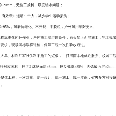
≥20mm，无偷工减料、厚度缩水问题；
47），有效缓冲运动冲击力，减少学生运动损伤；
原率≥95%，耐磨抗老化、不开裂、不脱粒，户外耐用年限更久。
全程标准化闭环作业，严控施工温湿度条件，雨天禁止面层施工，完工规
管要求，现场国标取样送检，保障工程一次性验收通过。
做大单、材料厂家只供料不施工的短板，主打河南本地就近服务、校园工
对应国标：硅 PU 球场面层≥8mm、球反弹率≥85%；丙烯酸面层≥2
坪整体工程，一次对接、统一设计、统一施工、统一质保，省去多方对接
档。