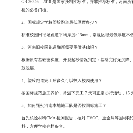
GB 36246—2018 是国家强制性标准，并非推荐标
检的必备门槛。
2、国标规定学校塑胶跑道最低厚度多少？
标准校园田径场跑道平均厚度≥13mm，常规区域最低厚度不低
3、河南旧校园跑道翻新需要重做基础吗？
根据原有基础密实度、开裂起砂情况判定：基础完好无沉降、
鼓脱层。
4、塑胶跑道完工后多久可以投入校园使用？
按国标规范施工养护，常温下完工 7 天可正常步行活动，1
5、如何甄别河南本地施工队是否按国标施工？
首先核验材料CMA 检测报告，核对 TVOC、重金属等国
料，方便学校存档备查。