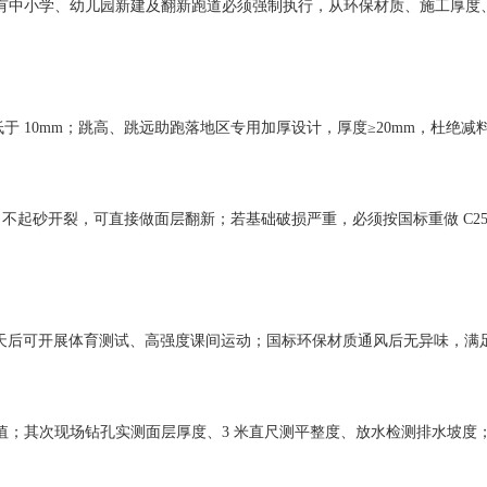
准，河南所有中小学、幼儿园新建及翻新跑道必须强制执行，从环保材质、施工
于 10mm；跳高、跳远助跑落地区专用加厚设计，厚度≥20mm，杜绝减
不起砂开裂，可直接做面层翻新；若基础破损严重，必须按国标重做 C2
5 天后可开展体育测试、高强度课间运动；国标环保材质通风后无异味，
标限值；其次现场钻孔实测面层厚度、3 米直尺测平整度、放水检测排水坡