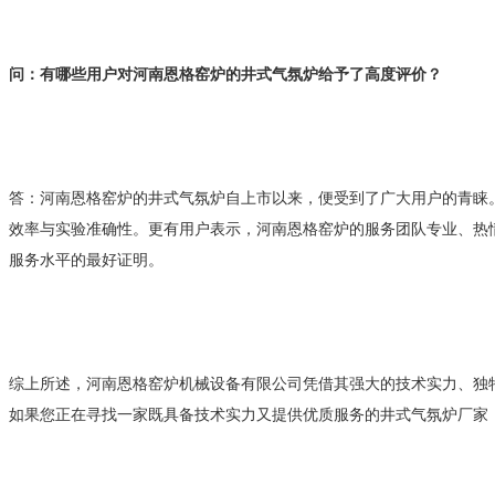
问：有哪些用户对河南恩格窑炉的井式气氛炉给予了高度评价？
答：河南恩格窑炉的井式气氛炉自上市以来，便受到了广大用户的青睐
效率与实验准确性。更有用户表示，河南恩格窑炉的服务团队专业、热
服务水平的最好证明。
综上所述，河南恩格窑炉机械设备有限公司凭借其强大的技术实力、独
如果您正在寻找一家既具备技术实力又提供优质服务的井式气氛炉厂家