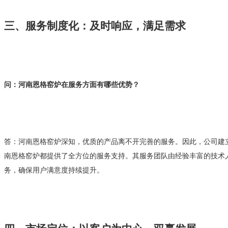
三、服务制度化：及时响应，满足需求
问：河南恩格窑炉在服务方面有哪些优势？
答：河南恩格窑炉深知，优质的产品离不开完善的服务。因此，公司建
南恩格窑炉都提供了全方位的服务支持。其服务团队由经验丰富的技术
务，确保用户满意度持续提升。