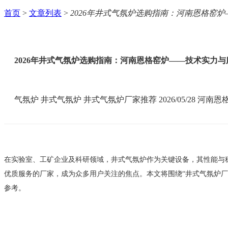
首页
>
文章列表
>
2026年井式气氛炉选购指南：河南恩格窑
2026年井式气氛炉选购指南：河南恩格窑炉——技术实力
气氛炉
井式气氛炉
井式气氛炉厂家推荐
2026/05/28
河南恩
在实验室、工矿企业及科研领域，井式气氛炉作为关键设备，其性能与
优质服务的厂家，成为众多用户关注的焦点。本文将围绕“井式气氛炉厂
参考。