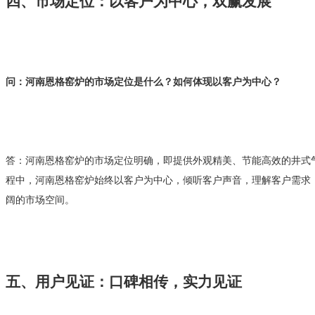
四、市场定位：以客户为中心，双赢发展
问：河南恩格窑炉的市场定位是什么？如何体现以客户为中心？
答：河南恩格窑炉的市场定位明确，即提供外观精美、节能高效的井式
程中，河南恩格窑炉始终以客户为中心，倾听客户声音，理解客户需求
阔的市场空间。
五、用户见证：口碑相传，实力见证