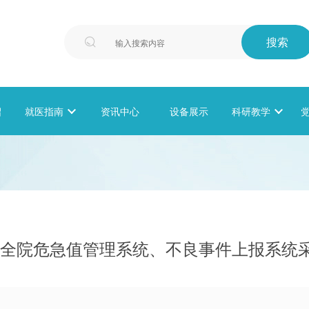
搜索

绍
就医指南

资讯中心
设备展示
科研教学

 ​全院危急值管理系统、不良事件上报系统