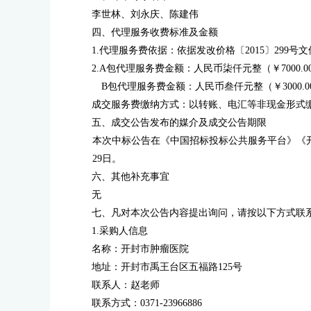
李世林
、
刘永庆
、陈建伟
四、代理服务收费标准及金额
1.代理服务费依据：依据发改价格〔2015〕299号
2.
A包
代理服务费金额：
人民币
柒仟元整
（￥
7000.0
B
包代理服务费金额
：
人民币
叁仟元整
（￥
3000.0
成交服务费缴纳方式：以转账、电汇等非现金形式
五、成交公告发布的媒介及成交公告期限
本次中标公告在
《中国招标投标公共服务平台》《
29日
。
六、其他补充事宜
无
七、凡对本次公告内容提出询问，请按以下方式联
1.采购人信息
名称：开封市肿瘤医院
地址：开封市禹王台区五福路
125号
联系人：赵老师
联系方式：
0371-23966886