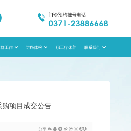
门诊预约挂号电话

0371-23886668
党群工作

防癌体检

职工疗休养
联系我们

采购项目成交公告
分享






