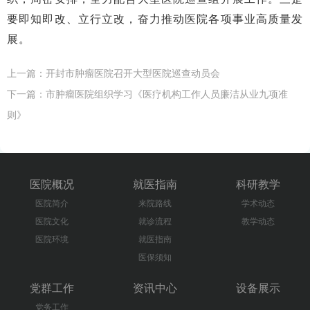
要即知即改、立行立改，奋力推动医院各项事业高质量发
展。
上一篇：
开封市肿瘤医院召开大型医院巡查动员会
下一篇：
市肿瘤医院组织学习《医疗机构工作人员廉洁从业九项准
则》
医院概况
就医指南
科研教学
医院简介
来院路线
学术动态
医院文化
就诊流程
教学动态
医院环境
就医指南
医保须知
党群工作
资讯中心
设备展示
党务工作