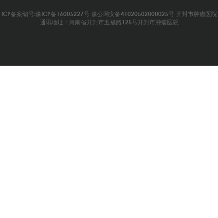
ICP备案编号:豫ICP备16005227号
豫公网安备41020502000025号
开封市肿瘤医院
通讯地址：河南省开封市五福路125号开封市肿瘤医院