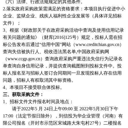
（六）法律、行政法规规定的其他条件。
2.落实政府采购政策需满足的资格要求：本项目执行促进中小
企业、监狱企业、残疾人福利性企业发展等（具体详见招标
文件）；
3
、根据《财政部关于在政府采购活动中查询及使用信用记录
有关问题的通知》（财库
[2016]125号）规定，投标人需在招
标公告发布后通过“信用中国”网站（www.creditchian.gov.cn）
查询失信被执行人、
税收违法黑名单
,中国政府采购网
（www.ccgp.gov.cn）查询政府采购严重违法失信行为记录名
单查询自身信用记录，并提供查询截图附到投标文件中。投
标人报名至与招标人签订合同期间一旦发现投标人存在信用
问题，招标人有权取消其中标资格。
4、
本项目不接受联合体投标。
三、获取采购文件：
1、
招标文件
文件报名时间及地点：
请于
2022年
5
月
24
日上午
09:00 至 2022年5月
30
日下午
17:00（法定节假日除外），到信投为华企业管理（河南）有
限公司报名（开封市示范区宋城路大朱屯村27号）二楼报名