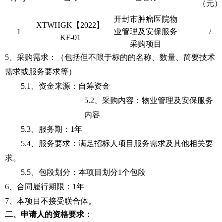
（元）
开封市肿瘤医院物
XTWH
GK
【
2022】
1
业管理及安保服务
/
KF-
01
采购项目
5、
采购需求：（包括但不限于标的的名称、数量、简要技术
需求或服务要求等）
5
.1
、资金来源：
自筹资金
5.2
、采购内容：
物业管理及安保
服务
内容
5.3
、
服务期
：
1
年
5.4、
服务
要求：满足招标人项目服务需求及其他相关要
求。
5.5、
包
段划分：本项目划分
1
个
包
段
6、合同履行期限：
1年
7、本项目不接受联合体。
二、申请人的资格要求：