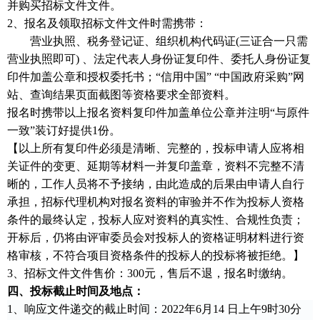
并购买
招标文件
文件。
2、报名及领取
招标文件
文件时需携带：
营业执照、税务登记证、组织机构代码证
(三证合一只需
营业执照即可) 、法定代表人身份证复印件、委托人身份证复
印件加盖公章和授权委托书；“信用中国” “中国政府采购”网
站、查询结果页面截图等资格要求全部资料。
报名时携带以上报名资料复印件加盖单位公章并注明
“与原件
一致”装订好提供1份。
【以上所有复印件必须是清晰、完整的，投标申请人应将相
关证件的变更、延期等材料一并复印盖章，资料不完整不清
晰的，工作人员将不予接纳，由此造成的后果由申请人自行
承担，招标代理机构对报名资料的审验并不作为投标人资格
条件的最终认定，投标人应对资料的真实性、合规性负责；
开标后，仍将由评审委员会对投标人的资格证明材料进行资
格审核，不符合项目资格条件的投标人的投标将被拒绝。】
3、
招标文件
文件售价：
3
00元，售后不退，报名时缴纳。
四、投标截止时间及地点
：
1、响应文件递交的截止时间：
2022年
6
月
14
日
上
午
9时30
分