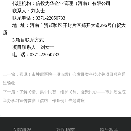
代理机构：
信投为华企业管理（河南）有限公司
联系人：
刘女士
联系电话：
0371-22050733
地
址：
河南自贸试验区开封片区郑开大道
296号自贸大
厦
3.项目联系方式
项目联系人：
刘女士
电
话：
0371-22050733
上一篇：
喜讯！市肿瘤医院一项市级社会发展类科技攻关项目顺利通
过验收
下一篇：
了解民情、集中民智、维护民利、凝聚民心——市肿瘤医院
举办学习宣传贯彻《信访工作条例》专题讲座
医院概况
就医指南
科研教学