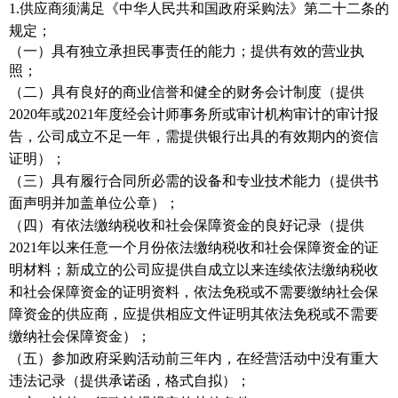
1.供应商须满足《中华人民共和国政府采购法》第二十二条的
规定；
（一）具有独立承担民事责任的能力；
提供
有效的营业执
照；
（二）具有良好的商业信誉和健全的财务会计制度（提供
20
20
年或
202
1
年度经会计师事务所或审计机构审计的审计报
告，公司成立不足一年，
需提供银行出具的有效期内的资信
证明
）；
（三）具有履行合同所必需的设备和专业技术能力（提供书
面声明并加盖单位公章）；
（四）有依法缴纳税收和社会保障资金的良好记录（提供
2021年
以来任意
一
个月份依法缴纳税收和社会保障资金的证
明材料；新成立的公司应提供自成立以来连续依法缴纳税收
和社会保障资金的证明资料
，
依法免税或不需要缴纳社会保
障资金的供应商，应提供相应文件证明其依法免税或不需要
缴纳社会保障资金）；
（五）参加政府采购活动前三年内，在经营活动中没有重大
违法记录（
提供
承诺函，格式自拟）；