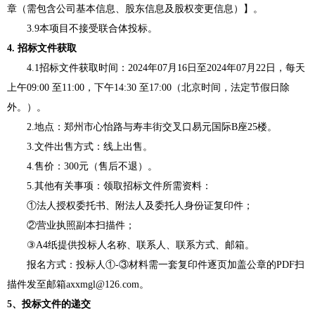
章（需包含公司基本信息、股东信息及股权变更信息）】。
3.
9
本项目不接受联合体投标。
4.
招标文件获取
4.1招标文件获取时间：202
4
年
07
月
16
日至
202
4
年
07
月
22
日，每天
上午
09:00 至11:00，下午14:30 至17:00（北京时间，法定节假日除
外。）。
2.地点：郑州市心怡路与寿丰街交叉口易元国际B座25楼。
3.文件出售方式：线上出售。
4.售价：
3
00元（售后不退）。
5.其他有关事项：领取
招标
文件所需资料：
①法人授权委托书、附法人及委托人身份证复印件；
②营业执照副本扫描件；
③A4纸提供投标人名称、联系人、联系方式、邮箱。
报名方式：
投标人
①-③材料需一套复印件逐页加盖公章的PDF扫
描件发至邮箱axxmgl@126.com。
5、
投标文件的递交