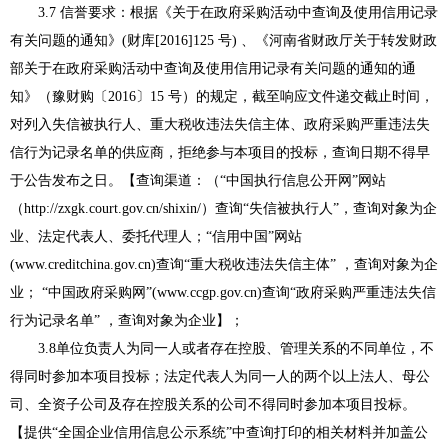
3.
7
信誉要求：根据《关于在政府采购活动中查询及使用信用记录
有关问题的通知》
(财库[2016]125 号) 、《河南省财政厅关于转发财政
部关于在政府采购活动中查询及使用信用记录有关问题的通知的通
知》（豫财购〔2016〕15 号）的规定，截至响应文件递交截止时间，
对列入失信被执行人、重大税收违法失信主体、政府采购严重违法失
信行为记录名单的供应商，拒绝参与本项目的投标，查询日期不得早
于公告发布之日。【查询渠道：（“中国执行信息公开网”网站
（http://zxgk.court.gov.cn/shixin/）查询“失信被执行人”，查询对象为企
业、法定代表人、委托代理人；“信用中国”网站
(www.creditchina.gov.cn)查询“重大税收违法失信主体” ，查询对象为企
业； “中国政府采购网”(www.ccgp.gov.cn)查询“政府采购严重违法失信
行为记录名单” ，查询对象为企业】；
3.
8
单位负责人为同一人或者存在控股、管理关系的不同单位，不
得同时参加本项目投标；法定代表人为同一人的两个以上法人、母公
司、全资子公司及存在控股关系的公司不得同时参加本项目投标。
【提供
“全国企业信用信息公示系统”中查询打印的相关材料并加盖公