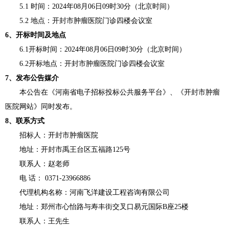
5.1
时间：
202
4
年
08
月
06
日
09时30分（北京时间）
5.2 地点：开封市肿瘤医院门诊
四
楼会议室
6、开标时间及地点
6.1开标时间：202
4
年
08
月
06
日
09时30分（北京时间）
6.2开标地点：
开封市肿瘤医院门诊
四
楼会议室
7、发布公告媒介
本公告在
《河南省电子招标投标公共服务平台》、《开封市肿瘤
医院网站》
同时发布。
8、联系方式
招标人：开封市肿瘤医院
地址：开封市禹王台区五福路
125号
联系人：赵老师
电
话：
0371-23966886
代理机构名称：河南飞洋建设工程咨询有限公司
地址：郑州市心怡路与寿丰街交叉口易元国际
B座25楼
联系人：
王先生