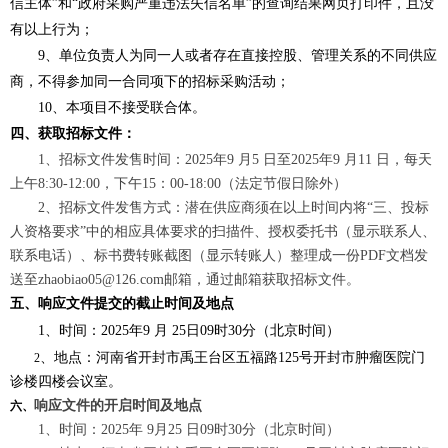
信主体”和“政府采购严重违法失信名单”的查询结果网页打印件，且没
有以上行为；
9、单位负责人为同一人或者存在直接控股、管理关系的不同供应
商，不得参加同一合同项下的招标采购活动；
10、本项目不接受联合体。
四、
获取招标文件：
1、招标文件发售时间：2025年9 月5 日至2025年9 月11 日，每天
上午8:30-12:00，下午15：00-18:00（法定节假日除外）
2、招标文件发售方式：潜在供应商须在以上时间内将“三、投标
人资格要求”中的相应具体要求的扫描件、授权委托书（显示联系人、
联系电话）、标书费转账截图（显示转账人）整理成一份PDF文档发
送至
zhaobiao05@126.com
邮箱，通过邮箱获取招标文件。
五、响应文件提交的截止时间及地点
1、时间：2025年9 月 25日09时30分（北京时间）
、地点：河南省开封市禹王台区五福路
125号开封市肿瘤医院门
2
诊楼四楼会议室。
响应文件的开启时间及地点
六、
1、时间：2025年 9月25 日09时30分（北京时间）