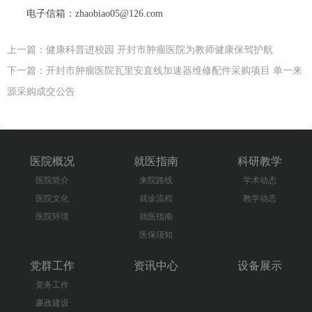
电子信箱：
zhaobiao05@126.com
上一篇：
健康科普进校园 开封市肿瘤医院为教师健康保驾护航
下一篇：
开封市肿瘤医院瓦里安直线加速器维修配件采购项目 单一来
源采购成交公告
医院概况
就医指南
科研教学
医院简介
来院路线
学术动态
医院文化
就诊流程
教学动态
医院环境
就医指南
医保须知
党群工作
资讯中心
设备展示
党务工作
廉政建设