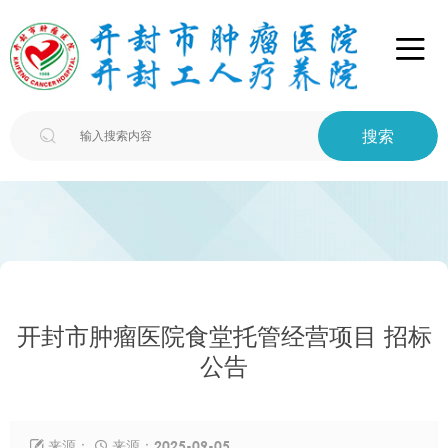

搜索

开封市肿瘤医院食堂托管经营项目 招标
公告
来源：
来源：2025-09-05

