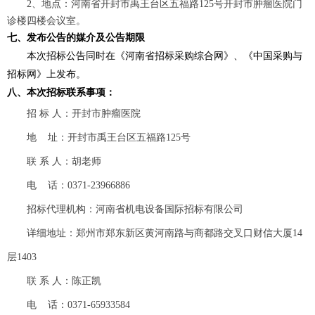
2
、地点：河南省开封市禹王台区五福路
125
号开封市肿瘤医院门
诊楼四楼会议室。
七、
发布公告的媒介及公告期限
本次招标公告同时在《河南省招标采购综合网》、《中国采购与
招标网》上发布。
八、本次招标联系事项：
招
标
人：开封市肿瘤医院
地
址：开封市禹王台区五福路
125号
联
系
人：胡老师
电
话：
0371-23966886
招标代理机构：河南省机电设备国际招标有限公司
详细地址：郑州市郑东新区黄河南路与商都路交叉口财信大厦
14
层1403
联
系
人：陈正凯
电
话：
0371-65933584