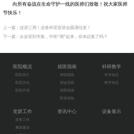
向所有奋战在生命守护一线的医师们致敬！祝大家医师
节快乐！
上一篇：
连讲三周！业务科室宣讲会圆满结束！
下一篇：
从诊室到市集，中医“潮”起来，你来赶集了吗？
医院概况
就医指南
科研教学
医院简介
来院路线
学术动态
医院文化
就诊流程
教学动态
医院环境
就医指南
医保须知
党群工作
资讯中心
设备展示
党务工作
廉政建设