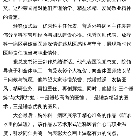
奖。这些荣誉是对他们严谨治学、精益求精、爱岗敬业精神
的肯定。
颁奖仪式后，优秀科主任代表、普通外科病区主任袁建
伟分享科室管理经验与团队建设心得。优秀医师代表、放疗
科一病区吴娅丽医师深情讲述从医感悟与坚守，展现新时代
医师责任担当与职业情怀。
党总支书记王剑作总结讲话。他代表医院党总支、院领
导班子和全体职工，向受表彰个人祝贺，向全体医师致以节
日问候与祝愿。他希望大家珍惜荣誉、戒骄戒躁，发扬医
风，精研业务、勇担重任、再创辉煌。同时，他提出“三个锤
炼”与大家共勉：一是锤炼高尚的医德，二是锤炼精湛的医
术，三是锤炼优良的医风。
大会最后，胸外科二病区展示了精心准备的作品《听诊
器里的温暖》。该作品以艺术形式诠释医者仁心与职业温
度，引发同仁共鸣，为表彰大会画上温馨有力的句点。