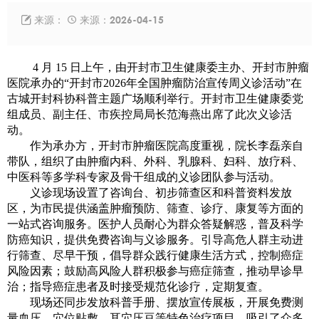
来源：
来源：2026-04-15


4 月 15 日上午，由开封市卫生健康委主办、开封市肿瘤
医院承办的“开封市2026年全国肿瘤防治宣传周义诊活动”在
古城开封科协科普主题广场顺利举行。开封市卫生健康委党
组成员、副主任、市疾控局局长范海燕出席了此次义诊活
动。
作为承办方，开封市肿瘤医院高度重视，院长李磊亲自
带队，组织了由肿瘤内科、外科、乳腺科、妇科、放疗科、
中医科等多学科专家及骨干组成的义诊团队参与活动。
义诊现场设置了咨询台、初步筛查区和科普资料发放
区，为市民提供涵盖肿瘤预防、筛查、诊疗、康复等方面的
一站式咨询服务。医护人员耐心为群众答疑解惑，普及科学
防癌知识，提供免费咨询与义诊服务。引导高危人群主动进
行筛查、尽早干预，倡导群众践行健康生活方式，控制癌症
风险因素；鼓励高风险人群积极参与癌症筛查，推动早诊早
治；指导癌症患者及时接受规范化诊疗，定期复查。
现场还同步发放科普手册、摆放宣传展板，开展免费测
量血压、穴位贴敷、耳穴压豆等特色治疗项目，吸引了众多