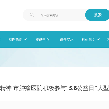
搜索

绍
就医指南

资讯中心
设备展示
科研教学

精神 市肿瘤医院积极参与“5.8公益日”大