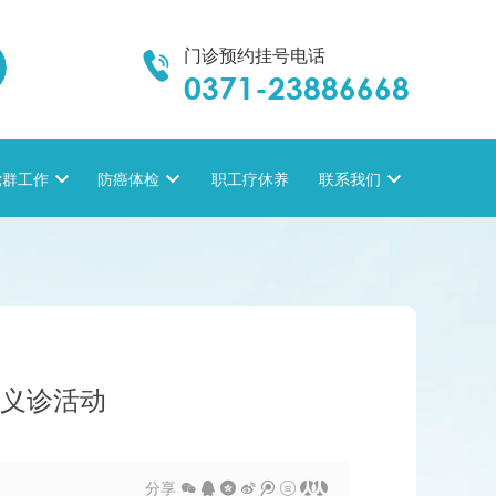
门诊预约挂号电话

0371-23886668
党群工作

防癌体检

职工疗休养
联系我们

型义诊活动
分享






