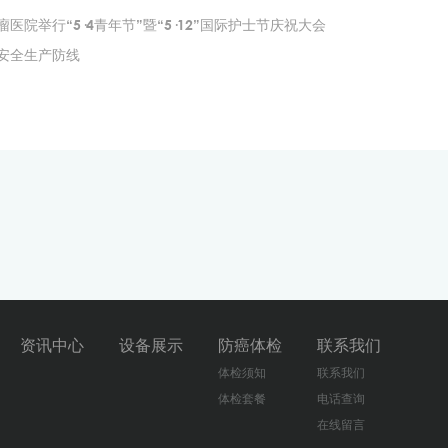
院举行“5·4青年节”暨“5·12”国际护士节庆祝大会
牢安全生产防线
资讯中心
设备展示
防癌体检
联系我们
体检须知
联系我们
体检套餐
电话查询
在线留言