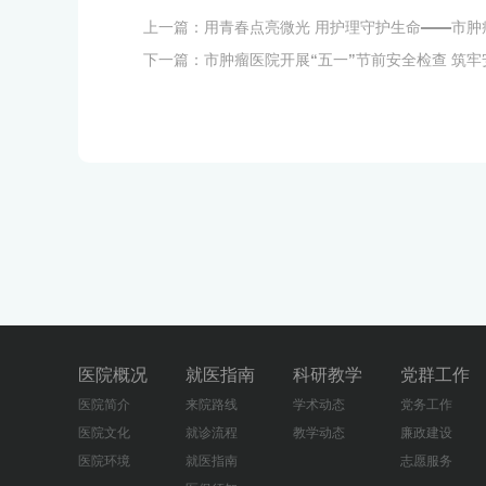
上一篇：
用青春点亮微光 用护理守护生命——市肿瘤医
下一篇：
市肿瘤医院开展“五一”节前安全检查 筑
医院概况
就医指南
科研教学
党群工作
医院简介
来院路线
学术动态
党务工作
医院文化
就诊流程
教学动态
廉政建设
医院环境
就医指南
志愿服务