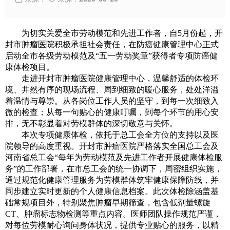
为切实关爱全市劳动模范和先进工作者，自5月份起，开
封市肿瘤医院积极承担社会责任，在防癌健康管理中心正式
启动全市各级劳动模范及“五一劳动奖章”获得者专项防癌健
康体检项目。
走进开封市肿瘤医院健康管理中心，温馨舒适的体检环
境、井然有序的现场流程、周到细致的暖心服务，处处洋溢
着温情与尊崇。从各岗位工作人员的坚守，到每一次细致入
微的检查；从每一句贴心的健康叮嘱，到每个环节的用心安
排，无不彰显着对劳模群体的深切敬意与关怀。
本次专项健康体检，依托于总工会全方位的支持以及医
院领导的高度重视。开封市肿瘤医院严格落实全国总工会及
河南省总工会“每年为劳动模范及先进工作者开展健康体检服
务”的工作部署，在市总工会的统一协调下，周密组织实施，
通过规范化健康管理服务为劳模群体筑牢健康保障防线，并
同步建立实时更新的个人健康信息档案。此次体检除涵盖基
础常规项目外，特别聚焦肿瘤早期筛查，包含低剂量螺旋
CT、肿瘤标志物检测等重点内容。医师团队操作规范严谨，
对每位劳模耐心询问身体状况，提供专业贴心的服务，以精