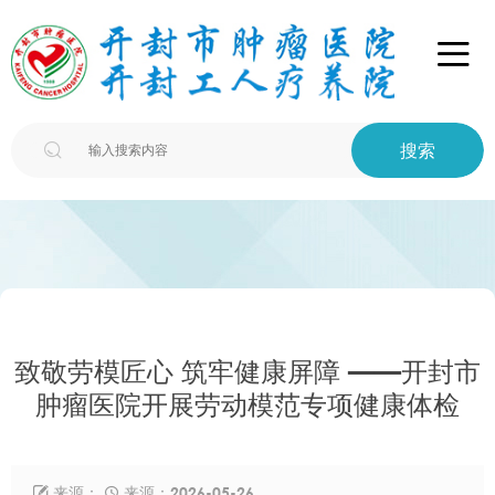

搜索

致敬劳模匠心 筑牢健康屏障 ——开封市
肿瘤医院开展劳动模范专项健康体检
来源：
来源：2026-05-26

