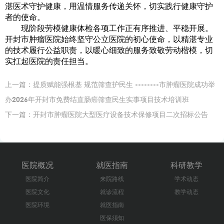
湛医术守护健康，用温情服务传递关怀，切实践行健康守护
者的使命。
现阶段劳模健康体检各项工作正有序推进、平稳开展。
开封市肿瘤医院始终坚守公立医院的初心使命，以精湛专业
的技术履行公益职责，以暖心细致的服务致敬劳动楷模，切
实扛起医院的责任担当。
上一篇：
提质赋能强根基 规范筛查护民生 --------市肿瘤医院成功举
办2026年开封市免费结直肠癌筛查民生实事项目技术培训班
下一篇：
开封市肿瘤医院大型医疗设备技术保修项目二次招标公告
医院概况
就医指南
科研教学
医院简介
来院路线
学术动态
医院文化
就诊流程
教学动态
医院环境
就医指南
医保须知