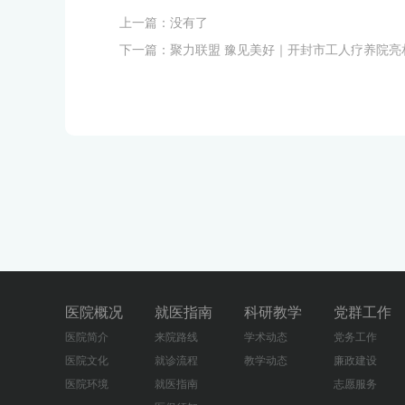
上一篇：没有了
下一篇：
聚力联盟 豫见美好｜开封市工人疗养院亮
医院概况
就医指南
科研教学
党群工作
医院简介
来院路线
学术动态
党务工作
医院文化
就诊流程
教学动态
廉政建设
医院环境
就医指南
志愿服务