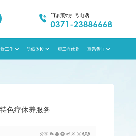
门诊预约挂号电话

0371-23886668
党群工作

防癌体检

职工疗休养
联系我们

介特色疗休养服务
分享






