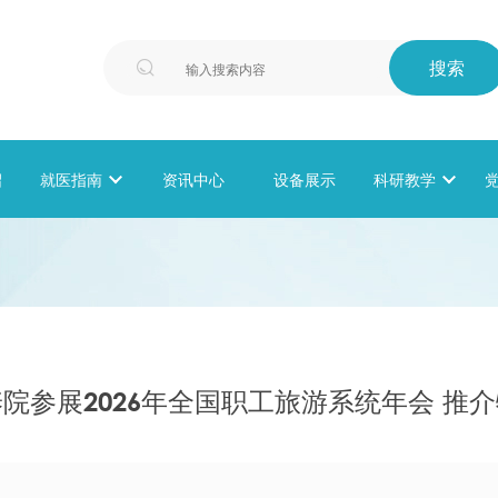
搜索

绍
就医指南

资讯中心
设备展示
科研教学

院参展2026年全国职工旅游系统年会 推